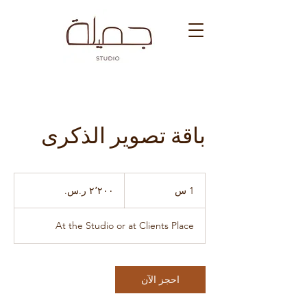
باقة تصوير الذكرى
٢٬٢٠٠
ريال
1 س
1
سعودي
At the Studio or at Clients Place
احجز الآن